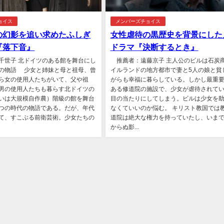
ョイス
メンバーズチョイス
の幻影を追い求めたふしぎ
女性虐待の黒歴史を背景にした
『落下音』
ドラマ『決断するとき』
千世子 北ドイツのある館を舞台にし
推薦者：遠藤京子 主人公のビルは石炭
の物語 少女と姉妹と母と祖母、曾
イルランドの地方都市で妻と5人の娘と貧
ら女の使用人たちがいて、父や祖
がらも幸福に暮らしている。しかし最重
男の使用人たちも暮らす北ドイツの
ある修道院の施設で、少女が虐待されて
いは大規模自作農）階級の館を舞台
目の当たりにしてしまう。ビルは少女を
つの時代の物語である。だが、年代
なくていいのか悩む。 キリスト教国では
て、すこぶる前衛芸術。少女たちの
道院は絶大な権力を持っていたし、いま
からぬ影...