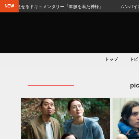
NEW
ドキュメンタリー『軍服を着た神様』
ムンバイ国際映画祭審査
トップ
トピ
p