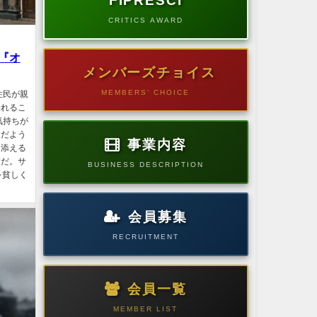
FIPRESCI
CRITICS AWARD
『オ
メンバーズチョイス
MEMBERS' CHOICE
住民が親
われるこ
気持ちが
んだよう
事業内容
り添える
第だ。サ
BUSINESS DESCRIPTION
を貧しく
会員募集
RECRUITMENT
会員一覧
MEMBER LIST