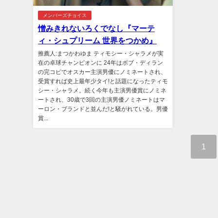
メンバーズチョイス
憎みきれないろくでなし『マーテ
ィ・シュプリーム 世界をつかめ』
推薦人:まつかわゆま ティモシー・シャラメが実
在の卓球チャンピオンに 24年はボブ・ディラン
の完コピでオスカー主演男優にノミネートされ、
受賞すれば史上最年少タイ!と話題になったティモ
シー・シャラメ。続く今年も主演男優賞にノミネ
ートされ、30歳で3回の主演男優ノミネートはマ
ーロン・ブランドと並んだ!と騒がれている。男優
賞...
1