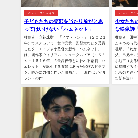
メンバーズチョイス
メンバーズチ
子どもたちの笑顔を当たり前だと思
少女たち
ってはいけない「ハムネット」
な映像詩
推薦者・立花珠樹 「ノマドランド」（２０２１
推薦者・田中
年）で米アカデミー賞作品賞、監督賞などを受賞
た４つの時代
したクロエ・ジャオ監督の新作「ハムネット」
祖母、それか
は、劇作家ウィリアム・シェークスピア（１５６
父、男兄弟に
４～１６１６年）の最高傑作といわれる悲劇「ハ
小地主（ある
ムレット」が誕生する背景にあった家族のドラマ
に展開する４
を、静かに力強く描いた映画だ。 原作はアイル
記ものと違っ
ランドの作...
幻影を追い...