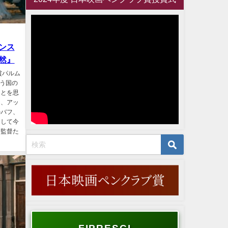
ンス
然』
賞パルム
う国の
ことを思
は、アッ
ルバフ、
そして今
た監督た