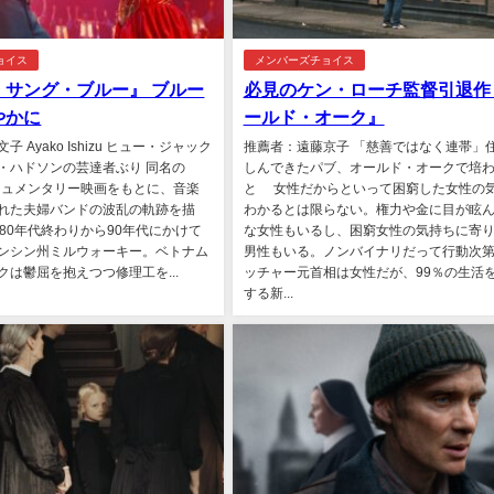
ョイス
メンバーズチョイス
・サング・ブルー』 ブルー
必見のケン・ローチ監督引退作
やかに
ールド・オーク』
 Ayako Ishizu ヒュー・ジャック
推薦者：遠藤京子 「慈善ではなく連帯」
・ハドソンの芸達者ぶり 同名の
しんできたパブ、オールド・オークで培
ドキュメンタリー映画をもとに、音楽
と 女性だからといって困窮した女性の
れた夫婦バンドの波乱の軌跡を描
わかるとは限らない。権力や金に目が眩
980年代終わりから90年代にかけて
な女性もいるし、困窮女性の気持ちに寄
ンシン州ミルウォーキー。ベトナム
男性もいる。ノンバイナリだって行動次
クは鬱屈を抱えつつ修理工を...
ッチャー元首相は女性だが、99％の生活
する新...