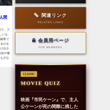
関連リンク
人間
RELATED LINKS
商で、ア
しいな
要顧客で
会員用ページ
いるのを
FOR MEMBERS
助け出さ
教会や修
でも少な
CLASSIC
MOVIE QUIZ
映画『市民ケーン』で、主人
公ケーンが死の間際に残した