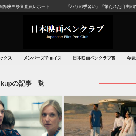
員レポート
『ハワの手習い』『撃たれた自由の声を撮れ』アフ
ックス
メンバーズチョイス
日本映画ペンクラブ賞
会員
ickupの記事一覧