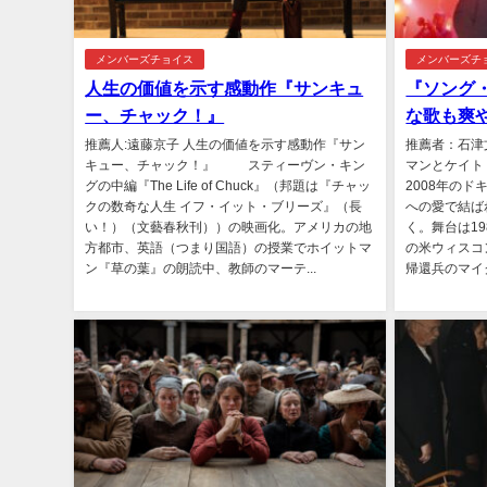
メンバーズチョイス
メンバーズチ
人生の価値を示す感動作『サンキュ
『ソング
ー、チャック！』
な歌も爽
推薦人:遠藤京子 人生の価値を示す感動作『サン
推薦者：石津文子
キュー、チャック！』 スティーヴン・キン
マンとケイト
グの中編『The Life of Chuck』（邦題は『チャッ
2008年の
クの数奇な人生 イフ・イット・ブリーズ』（長
への愛で結ば
い！）（文藝春秋刊））の映画化。アメリカの地
く。舞台は1
方都市、英語（つまり国語）の授業でホイットマ
の米ウィスコ
ン『草の葉』の朗読中、教師のマーテ...
帰還兵のマイ