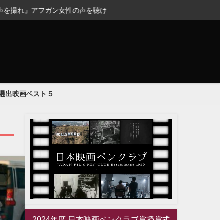
ガン女性の声を聴け
選出映画ベスト５
2024年度 日本映画ペンクラブ賞授賞式