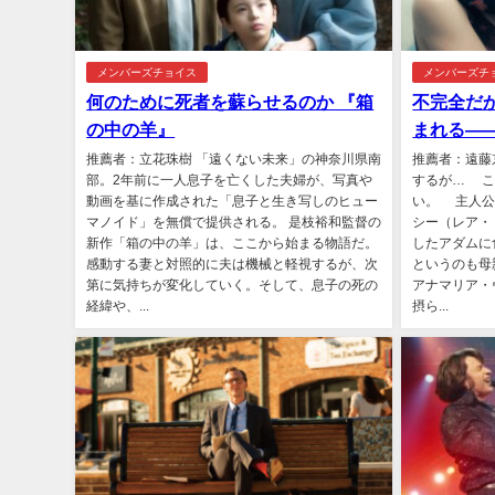
メンバーズチョイス
メンバーズチ
何のために死者を蘇らせるのか 『箱
不完全だ
の中の羊』
まれる―
推薦者：立花珠樹 「遠くない未来」の神奈川県南
推薦者：遠藤
部。2年前に一人息子を亡くした夫婦が、写真や
するが… こ
動画を基に作成された「息子と生き写しのヒュー
い。 主人公
マノイド」を無償で提供される。 是枝裕和監督の
シー（レア・
新作「箱の中の羊」は、ここから始まる物語だ。
したアダムに
感動する妻と対照的に夫は機械と軽視するが、次
というのも母
第に気持ちが変化していく。そして、息子の死の
アナマリア・
経緯や、...
摂ら...