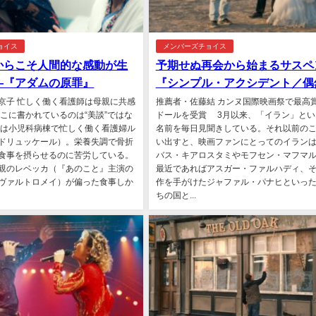
ョイス
メンバーズチョイス
からこそ人間的な感動が生
予期せぬ再会から始まるサスペ
―『アダムの原罪』
『シンプル・アクシデント／偶
京子 忙しく働く看護師は母親に共感
推薦者・佐藤結 カンヌ国際映画祭で最高
こに書かれているのは“美談”ではな
ドールを受賞 3月以来、「イラン」とい
は小児科病棟で忙しく働く看護婦ル
名前を毎日見聞きしている。それ以前の
ドリュッケール）。栄養失調で骨折
い出すと、映画ファンにとってのイラン
食事を摂らせるのに苦労している。
バス・キアロスタミやモフセン・マフマ
親のレベッカ（『あのこと』主演の
最近であればアスガー・ファルハディ、
ヴァルトロメイ）が偏った食事しか
作を手がけたジャファル・パナヒといっ
ちの国と...